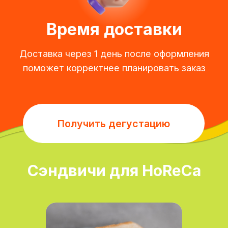
Получить прайс-лист
Сэндвичи для HoReCa
Перейти в каталог