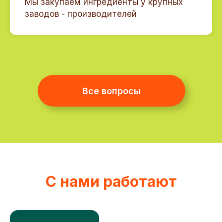
Мы закупаем ингредиенты у крупных
заводов - производителей
+7
Получить КП
О нас
Направления
С нами работают
О компании
Вендинг
Контакты
HoReCa
Вакансии
Ритейл
Мероприятия