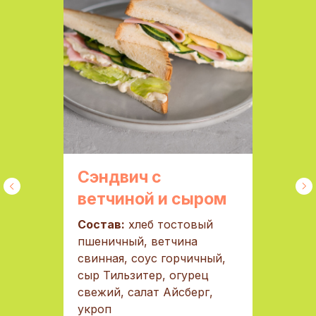
Сэндвич с
ветчиной и сыром
Состав:
хлеб тостовый
пшеничный, ветчина
свинная, соус горчичный,
сыр Тильзитер, огурец
свежий, салат Айсберг,
укроп